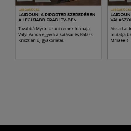
LABDARÚGÁS
LABDARÚGÁ
LAIDOUNI A RIPORTER SZEREPÉBEN
LAIDOUN
A LEGÚJABB FRADI TV-BEN
VÁLASZOL
Továbbá Myrto Uzuni remek formája,
Aissa Laid
Vályi Vanda egyedi alkotásai és Balázs
mutatja be
Krisztián új gyakorlatai.
Mmaee-t –