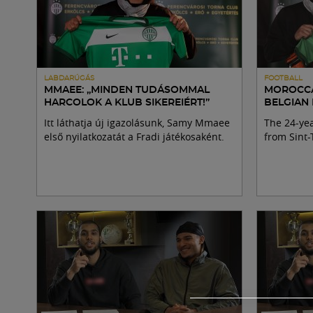
LABDARÚGÁS
FOOTBALL
MMAEE: „MINDEN TUDÁSOMMAL
MOROCCA
HARCOLOK A KLUB SIKEREIÉRT!”
BELGIAN
Itt láthatja új igazolásunk, Samy Mmaee
The 24-ye
első nyilatkozatát a Fradi játékosaként.
from Sint-