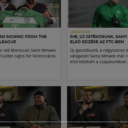
LABDARÚGÁS
N SIGNING FROM THE
ÍME, ÚJ JÁTÉKOSUNK, SAM
 LEAGUE
ELSŐ EDZÉSE AZ FTC-BEN
ar old Moroccan Sami Mmaee
Új igazolásunk, a négyszeres 
Truiden signs for Ferencváros.
válogatott Samy Mmaee már rés
első edzésén a csapatunkban.