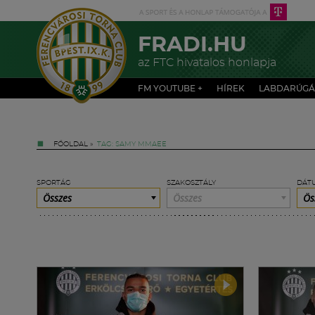
FRADI.HU
az FTC hivatalos honlapja
FM YOUTUBE +
HÍREK
LABDARÚGÁ
FŐOLDAL
»
TAG: SAMY MMAEE
SPORTÁG
SZAKOSZTÁLY
DÁT
Összes
Összes
Ös