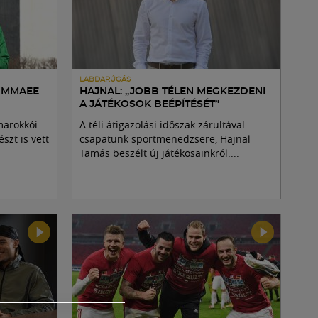
LABDARÚGÁS
Y MMAEE
HAJNAL: „JOBB TÉLEN MEGKEZDENI
A JÁTÉKOSOK BEÉPÍTÉSÉT”
marokkói
A téli átigazolási időszak zárultával
zt is vett
csapatunk sportmenedzsere, Hajnal
Tamás beszélt új játékosainkról....