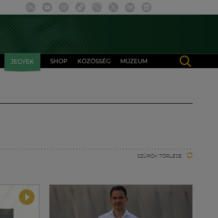
SHOP
KÖZÖSSÉG
MÚZEUM
JEGYEK
SZŰRŐK TÖRLÉSE