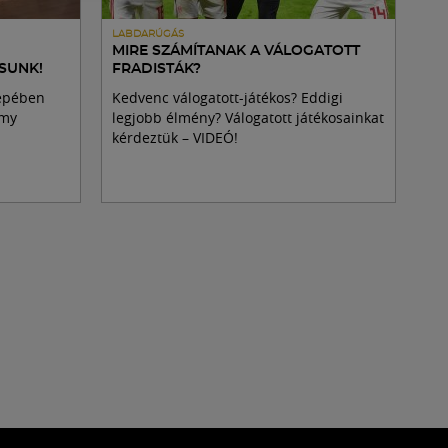
LABDARÚGÁS
MIRE SZÁMÍTANAK A VÁLOGATOTT
OSUNK!
FRADISTÁK?
repében
Kedvenc válogatott-játékos? Eddigi
amy
legjobb élmény? Válogatott játékosainkat
kérdeztük – VIDEÓ!