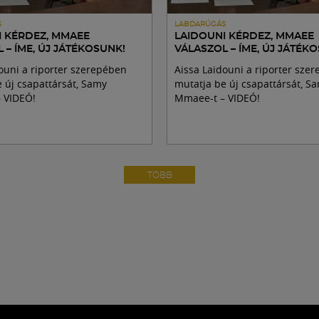
S
LABDARÚGÁS
I KÉRDEZ, MMAEE
LAIDOUNI KÉRDEZ, MMAEE
 – ÍME, ÚJ JÁTÉKOSUNK!
VÁLASZOL – ÍME, ÚJ JÁTÉK
ouni a riporter szerepében
Aissa Laidouni a riporter sze
 új csapattársát, Samy
mutatja be új csapattársát, S
 VIDEÓ!
Mmaee-t – VIDEÓ!
TÖBB