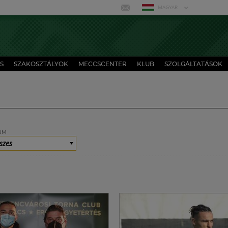
MAGYAR
S
SZAKOSZTÁLYOK
MECCSCENTER
KLUB
SZOLGÁLTATÁSOK
UM
szes