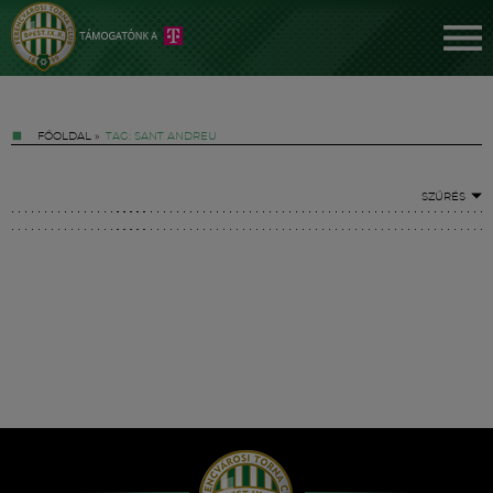
FŐOLDAL
»
TAG: SANT ANDREU
SZŰRÉS
Jegyek
FM YouTube +
Hírek