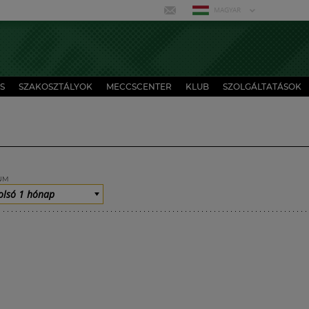
MAGYAR
S
SZAKOSZTÁLYOK
MECCSCENTER
KLUB
SZOLGÁLTATÁSOK
UM
olsó 1 hónap