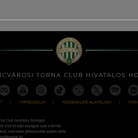
NCVÁROSI TORNA CLUB HIVATALOS H
T
IMPRESSZUM
MODERÁLÁSI ALAPELVEK
HON
rna Club hivatalos honlapja
tó írott és képi anyagok csak a forrás
vel, internetes felhasználás esetén aktív
ználhatóak fel.