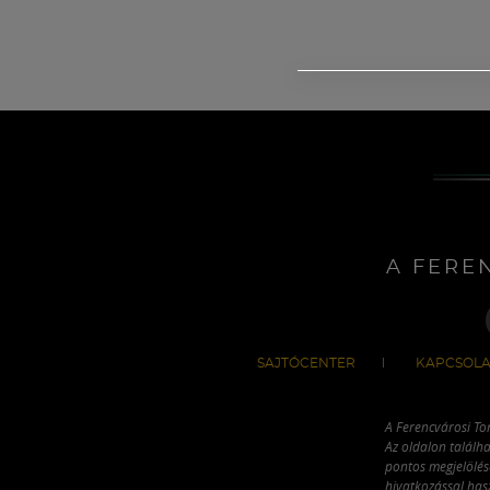
A FERE
SAJTÓCENTER
KAPCSOLA
A Ferencvárosi To
Az oldalon találha
pontos megjelölésé
hivatkozással has