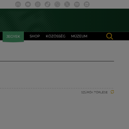
SHOP
KÖZÖSSÉG
MÚZEUM
JEGYEK
SZŰRŐK TÖRLÉSE