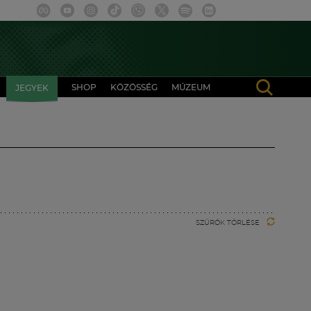
SHOP
KÖZÖSSÉG
MÚZEUM
JEGYEK
SZŰRŐK TÖRLÉSE