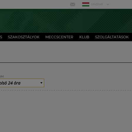
MAGYAR
S
SZAKOSZTÁLYOK
MECCSCENTER
KLUB
SZOLGÁLTATÁSOK
UM
olsó 24 óra