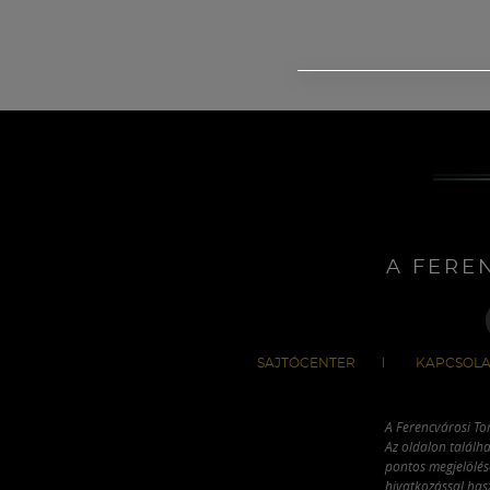
A FERE
SAJTÓCENTER
KAPCSOLA
A Ferencvárosi To
Az oldalon találha
pontos megjelölésé
hivatkozással has