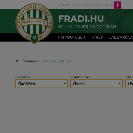
FRADI.HU
az FTC hivatalos honlapja
FM YOUTUBE +
HÍREK
LABDARÚGÁ
FŐOLDAL
»
TAG: SANT ANDREU
SPORTÁG
SZAKOSZTÁLY
DÁT
Ökölvívás
Összes
Ut