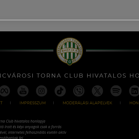
NCVÁROSI TORNA CLUB HIVATALOS H
T
IMPRESSZUM
MODERÁLÁSI ALAPELVEK
HON
rna Club hivatalos honlapja
tó írott és képi anyagok csak a forrás
vel, internetes felhasználás esetén aktív
ználhatóak fel.