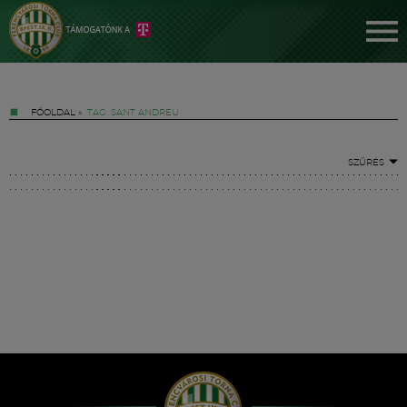
FŐOLDAL
»
TAG: SANT ANDREU
SZŰRÉS
Jegyek
FM YouTube +
Hírek