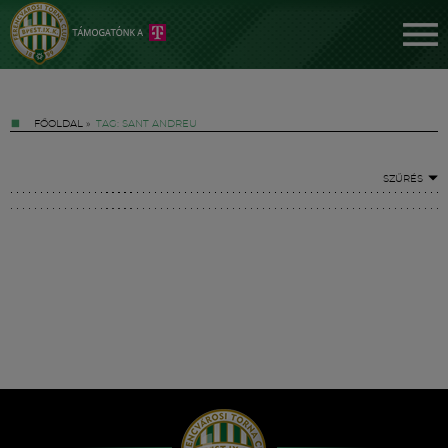
FŐOLDAL
»
TAG: SANT ANDREU
SZŰRÉS
Jegyek
FM YouTube +
Hírek