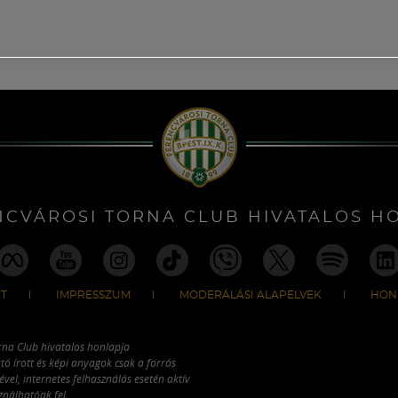
NCVÁROSI TORNA CLUB HIVATALOS H
T
IMPRESSZUM
MODERÁLÁSI ALAPELVEK
HON
rna Club hivatalos honlapja
tó írott és képi anyagok csak a forrás
vel, internetes felhasználás esetén aktív
ználhatóak fel.