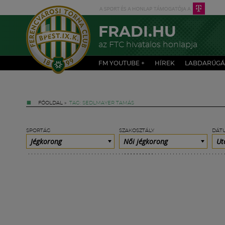
FRADI.HU
az FTC hivatalos honlapja
FM YOUTUBE +
HÍREK
LABDARÚGÁ
FŐOLDAL
»
TAG: SEDLMAYER TAMÁS
SPORTÁG
SZAKOSZTÁLY
DÁT
Jégkorong
Női jégkorong
Ut