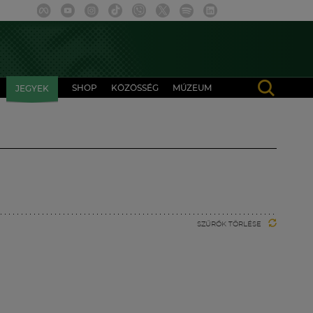
SHOP
KÖZÖSSÉG
MÚZEUM
JEGYEK
SZŰRŐK TÖRLÉSE