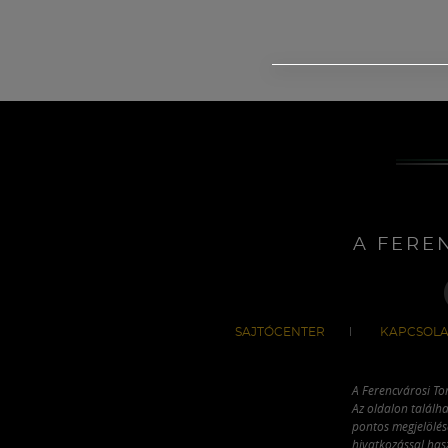
A FERE
SAJTÓCENTER
KAPCSOLA
A Ferencvárosi To
Az oldalon találha
pontos megjelölésé
hivatkozással has