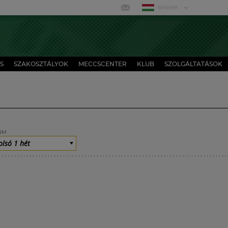
MAGYAR
S
SZAKOSZTÁLYOK
MECCSCENTER
KLUB
SZOLGÁLTATÁSOK
UM
olsó 1 hét