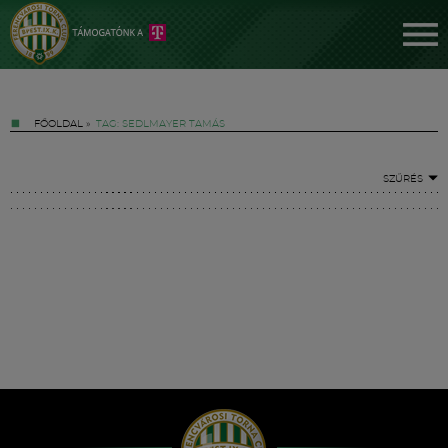
FŐOLDAL
»
TAG: SEDLMAYER TAMÁS
SZŰRÉS
Jegyek
FM YouTube +
Hírek