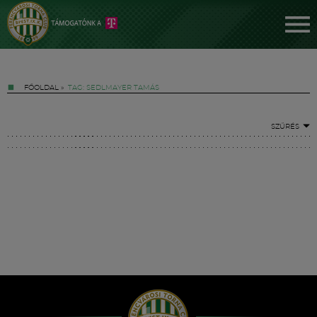
FŐOLDAL
»
TAG: SEDLMAYER TAMÁS
SZŰRÉS
Jegyek
FM YouTube +
Hírek