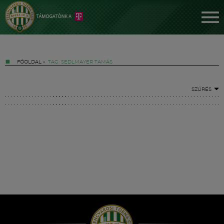
FŐOLDAL
»
TAG: SEDLMAYER TAMÁS
SZŰRÉS
Jegyek
FM YouTube +
Hírek