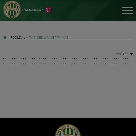
FŐOLDAL
»
TAG: SEDLMAYER TAMÁS
SZŰRÉS
Jegyek
FM YouTube +
Hírek