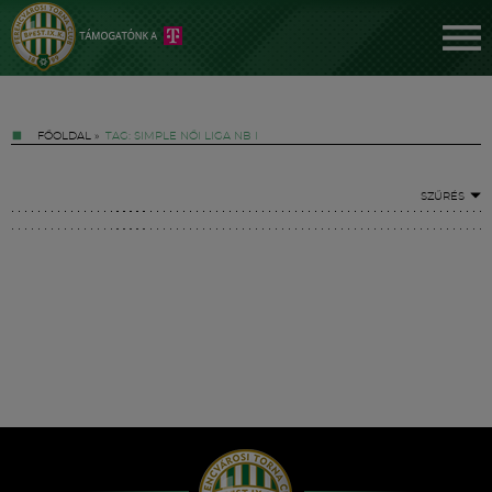
FŐOLDAL
»
TAG: SIMPLE NŐI LIGA NB I
SZŰRÉS
Jegyek
FM YouTube +
Hírek