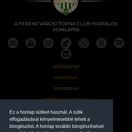
Labdarúgás
Szakosztályok
A FERENCVÁROSI TORNA CLUB HIVATALOS
HONLAPJA
Meccscenter
Klub
SAJTÓCENTER
Szolgáltatások
KAPCSOLAT
IMPRESSZUM
Shop
MODERÁLÁSI ALAPELVEK
HONLAP ADATKEZELÉSI TÁJÉKOZTATÓ
Ez a honlap sütiket használ. A sütik
Közösség
elfogadásával kényelmesebbé teheti a
böngészést. A honlap további böngészésével
A Ferencvárosi Torna Club hivatalos honlapja