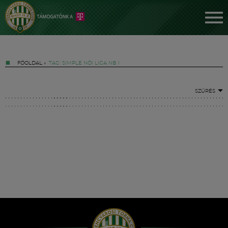
FŐOLDAL
»
TAG: SIMPLE NŐI LIGA NB I
SZŰRÉS
Jegyek
FM YouTube +
Hírek