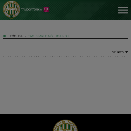
FŐOLDAL
»
TAG: SIMPLE NŐI LIGA NB I
SZŰRÉS
Jegyek
FM YouTube +
Hírek