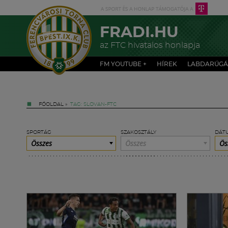
FRADI.HU
az FTC hivatalos honlapja
FM YOUTUBE +
HÍREK
LABDARÚGÁ
FŐOLDAL
»
TAG: SLOVAN-FTC
SPORTÁG
SZAKOSZTÁLY
DÁT
Összes
Összes
Ös