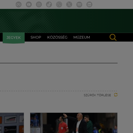
SHOP
KÖZÖSSÉG
MÚZEUM
JEGYEK
SZŰRŐK TÖRLÉSE