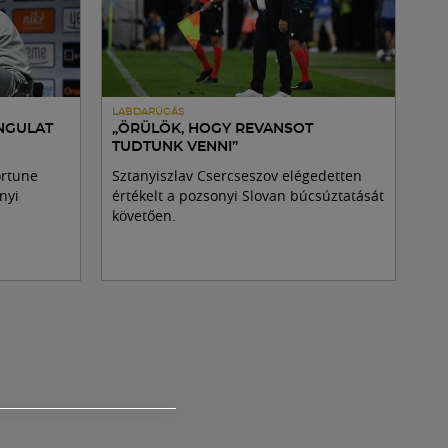
LABDARÚGÁS
ANGULAT
„ÖRÜLÖK, HOGY REVANSOT
TUDTUNK VENNI”
ortune
Sztanyiszlav Csercseszov elégedetten
nyi
értékelt a pozsonyi Slovan búcsúztatását
követően.