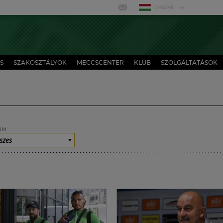
MAGYAR
S
SZAKOSZTÁLYOK
MECCSCENTER
KLUB
SZOLGÁLTATÁSOK
UM
szes