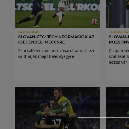
LABDARÚGÁS
LABDARÚGÁ
SLOVAN–FTC: JEGYINFORMÁCIÓK AZ
SLOVAN–
IDEGENBELI MECCSRE
POZSONY
Szurkolóink vouchert vásárolhatnak, ezt
Csapatunk
válthatják majd belépőjegyre.
szállását 
edzés vár 