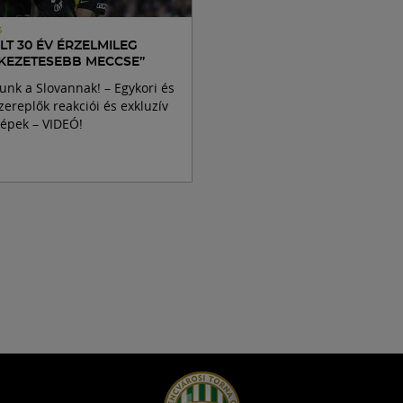
S
LT 30 ÉV ÉRZELMILEG
KEZETESEBB MECCSE”
unk a Slovannak! – Egykori és
szereplők reakciói és exkluzív
képek – VIDEÓ!