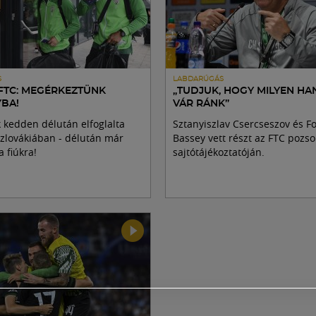
S
LABDARÚGÁS
FTC: MEGÉRKEZTÜNK
„TUDJUK, HOGY MILYEN H
BA!
VÁR RÁNK”
 kedden délután elfoglalta
Sztanyiszlav Csercseszov és F
Szlovákiában - délután már
Bassey vett részt az FTC pozso
a fiúkra!
sajtótájékoztatóján.