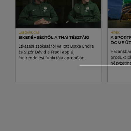
LABDARÚGÁS
HÍREK
SIKERÉHSÉGTŐL A THAI TÉSZTÁIG
A SPORT
DOME ÜZ
Étkezési szokásáról vallott Botka Endre
Hazánkban
és Sigér Dávid a Fradi app új
produkciók
ételrendelési funkciója apropóján.
négyzetmé