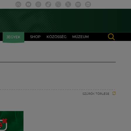
SHOP
KÖZÖSSÉG
MÚZEUM
JEGYEK
SZŰRŐK TÖRLÉSE