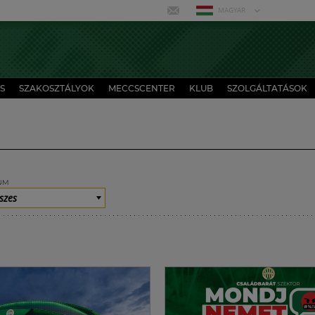
MAGYAR
S
SZAKOSZTÁLYOK
MECCSCENTER
KLUB
SZOLGÁLTATÁSOK
UM
szes