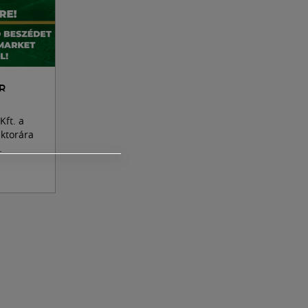
R
Kft. a
ktorára
.