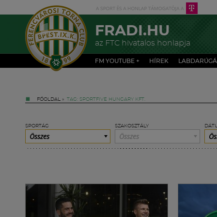
FRADI.HU
az FTC hivatalos honlapja
FM YOUTUBE +
HÍREK
LABDARÚGÁ
FŐOLDAL
»
TAG: SPORTFIVE HUNGARY KFT.
SPORTÁG
SZAKOSZTÁLY
DÁT
Összes
Összes
Ös