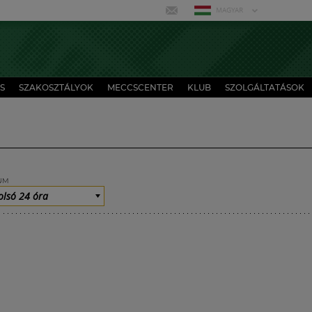
MAGYAR
S
SZAKOSZTÁLYOK
MECCSCENTER
KLUB
SZOLGÁLTATÁSOK
UM
olsó 24 óra