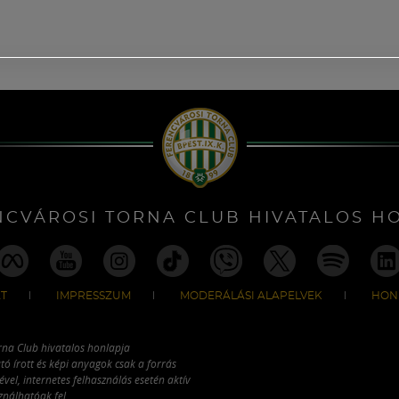
NCVÁROSI TORNA CLUB HIVATALOS H
T
IMPRESSZUM
MODERÁLÁSI ALAPELVEK
HON
rna Club hivatalos honlapja
tó írott és képi anyagok csak a forrás
vel, internetes felhasználás esetén aktív
ználhatóak fel.