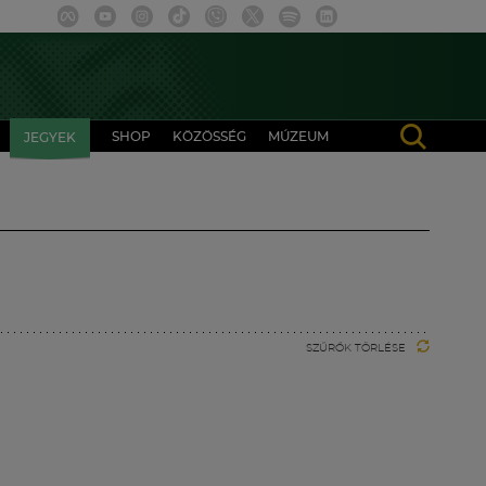
SHOP
KÖZÖSSÉG
MÚZEUM
JEGYEK
SZŰRŐK TÖRLÉSE