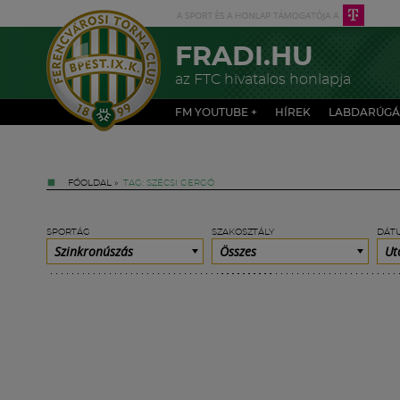
FRADI.HU
az FTC hivatalos honlapja
FM YOUTUBE +
HÍREK
LABDARÚGÁ
FŐOLDAL
»
TAG: SZÉCSI GERGŐ
SPORTÁG
SZAKOSZTÁLY
DÁT
Szinkronúszás
Összes
Ut