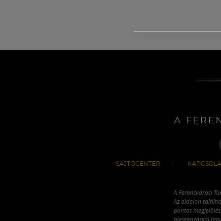
A FERE
SAJTÓCENTER
KAPCSOLA
A Ferencvárosi To
Az oldalon találha
pontos megjelölésé
hivatkozással has