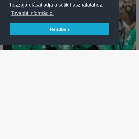
hozzájárulását adja a sütik használatához.
További információ.
Rendben
VÍZILABDA
ÉV SPORTOLÓJA GÁLA: VARGA ZSOLT ÉS CSAPATA IS
JELÖLT!
Az FTC 18 (!) jelöléssel büszkélkedhet • Három
bajnokcsapatunkra is szavazhatnak a sportújságírók!