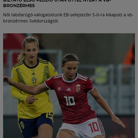
BIZTATÓ ELSŐ FÉLIDŐ UTÁN ÖTTEL NYERT A VB-
BRONZÉRMES
Női labdarúgó-válogatottunk EB-selejtezőn 5-0-ra kikapott a vb-
bronzérmes Svédországtól.