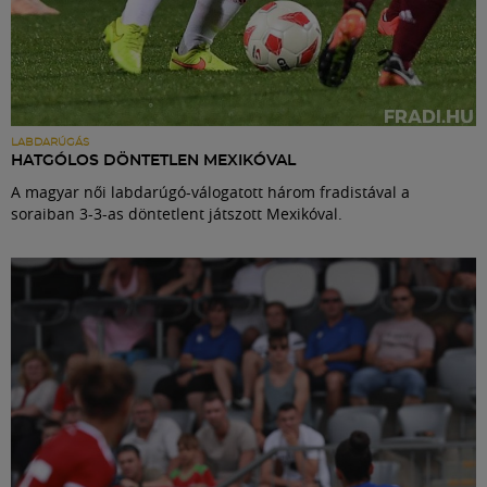
LABDARÚGÁS
HATGÓLOS DÖNTETLEN MEXIKÓVAL
A magyar női labdarúgó-válogatott három fradistával a
soraiban 3-3-as döntetlent játszott Mexikóval.