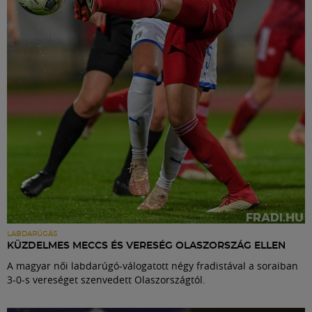
Labdarúgás
Szakosztályok
Meccscenter
Klub
Szolgáltatások
Shop
LABDARÚGÁS
KÜZDELMES MECCS ÉS VERESÉG OLASZORSZÁG ELLEN
A magyar női labdarúgó-válogatott négy fradistával a soraiban
Közösség
3-0-s vereséget szenvedett Olaszországtól.