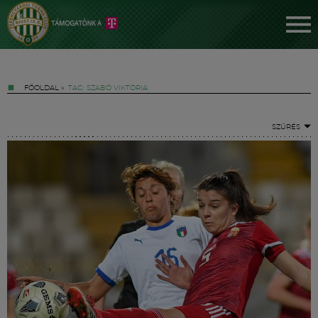
FŐOLDAL
»
TAG: SZABÓ VIKTÓRIA
SZŰRÉS
Jegyek
FM YouTube +
Hírek