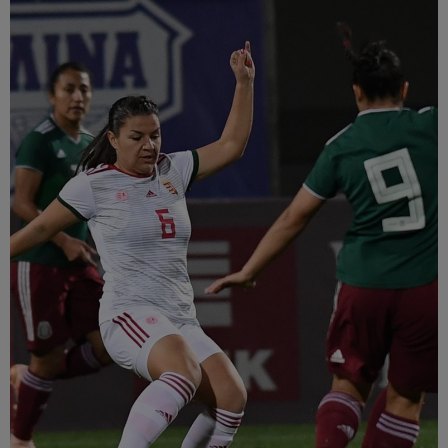
Múzeum
English