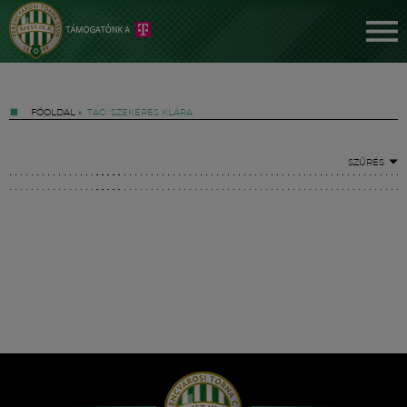
FŐOLDAL
»
TAG: SZEKERES KLÁRA
SZŰRÉS
Jegyek
FM YouTube +
Hírek