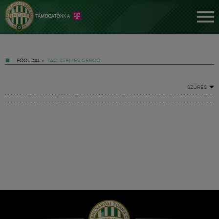
FŐOLDAL
»
TAG: SZEMES GERGŐ
SZŰRÉS
Jegyek
FM YouTube +
Hírek