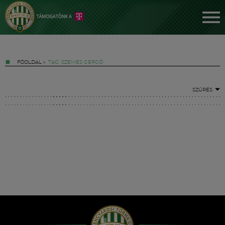
FŐOLDAL
»
TAG: SZEMES GERGŐ
SZŰRÉS
Jegyek
FM YouTube +
Hírek