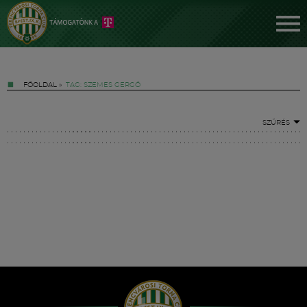
FŐOLDAL
»
TAG: SZEMES GERGŐ
SZŰRÉS
Jegyek
FM YouTube +
Hírek