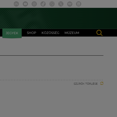
SHOP
KÖZÖSSÉG
MÚZEUM
JEGYEK
SZŰRŐK TÖRLÉSE