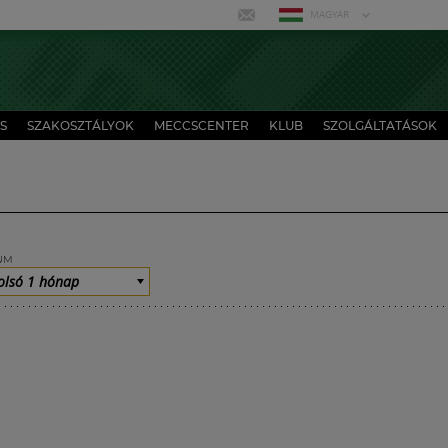
MAGYAR
S
SZAKOSZTÁLYOK
MECCSCENTER
KLUB
SZOLGÁLTATÁSOK
UM
olsó 1 hónap