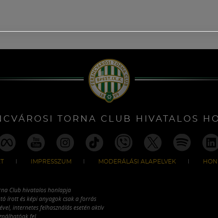
NCVÁROSI TORNA CLUB HIVATALOS H
T
IMPRESSZUM
MODERÁLÁSI ALAPELVEK
HON
rna Club hivatalos honlapja
tó írott és képi anyagok csak a forrás
vel, internetes felhasználás esetén aktív
ználhatóak fel.