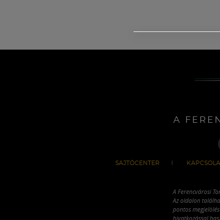
A FERE
SAJTÓCENTER
KAPCSOLA
A Ferencvárosi To
Az oldalon találha
pontos megjelölésé
hivatkozással has