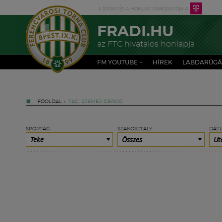
FRADI.HU
az FTC hivatalos honlapja
FM YOUTUBE +
HÍREK
LABDARÚGÁ
FŐOLDAL
»
TAG: SZEMES GERGŐ
SPORTÁG
SZAKOSZTÁLY
DÁT
Teke
Összes
Ut