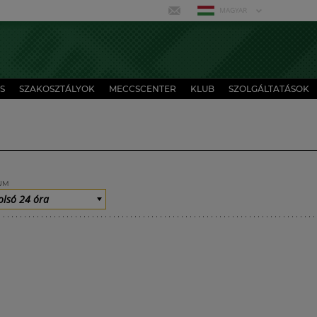
MAGYAR
S
SZAKOSZTÁLYOK
MECCSCENTER
KLUB
SZOLGÁLTATÁSOK
UM
olsó 24 óra