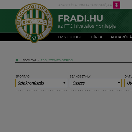
FRADI.HU
az FTC hivatalos honlapja
FM YOUTUBE +
HÍREK
LABDARÚGÁ
FŐOLDAL
»
TAG: SZEMES GERGŐ
SPORTÁG
SZAKOSZTÁLY
DÁT
Szinkronúszás
Összes
Ut