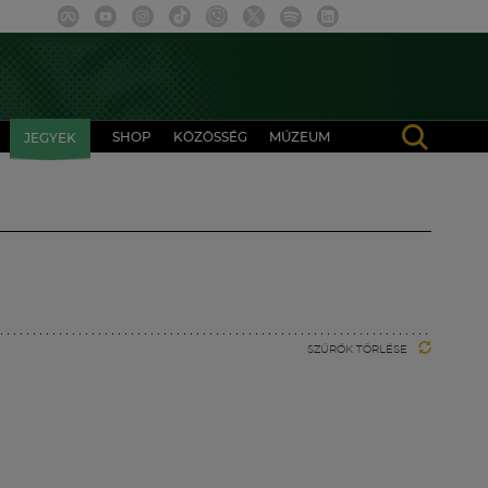
SHOP
KÖZÖSSÉG
MÚZEUM
JEGYEK
SZŰRŐK TÖRLÉSE