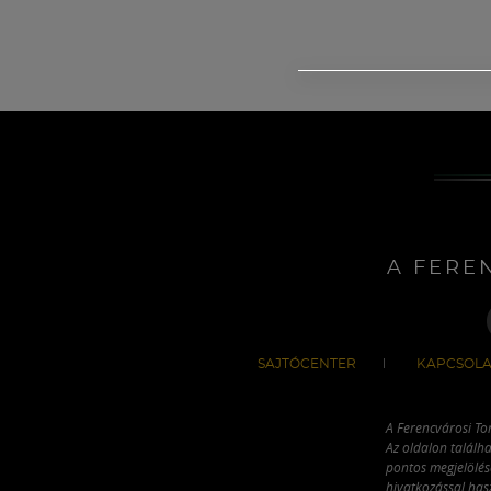
A FERE
SAJTÓCENTER
KAPCSOLA
A Ferencvárosi To
Az oldalon találha
pontos megjelölésé
hivatkozással has