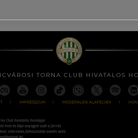
NCVÁROSI TORNA CLUB HIVATALOS H
T
IMPRESSZUM
MODERÁLÁSI ALAPELVEK
HON
rna Club hivatalos honlapja
tó írott és képi anyagok csak a forrás
vel, internetes felhasználás esetén aktív
ználhatóak fel.