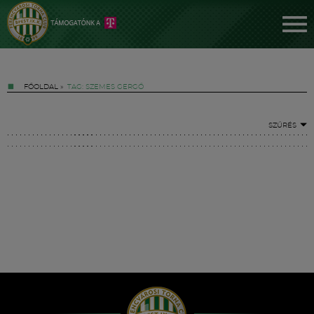
FŐOLDAL
»
TAG: SZEMES GERGŐ
SZŰRÉS
Jegyek
FM YouTube +
Hírek