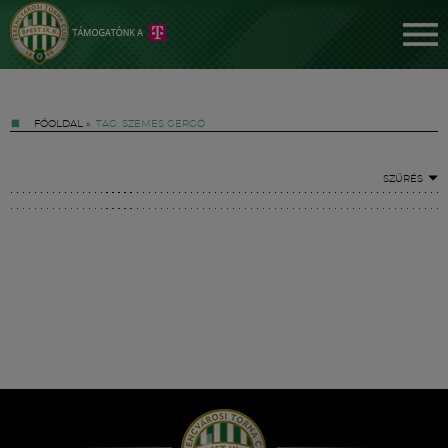
FŐOLDAL
»
TAG: SZEMES GERGŐ
SZŰRÉS
Jegyek
FM YouTube +
Hírek