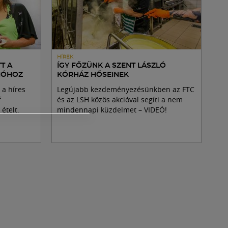
HÍREK
T A
ÍGY FŐZÜNK A SZENT LÁSZLÓ
IÓHOZ
KÓRHÁZ HŐSEINEK
 a híres
Legújabb kezdeményezésünkben az FTC
f
és az LSH közös akcióval segíti a nem
ételt.
mindennapi küzdelmet – VIDEÓ!