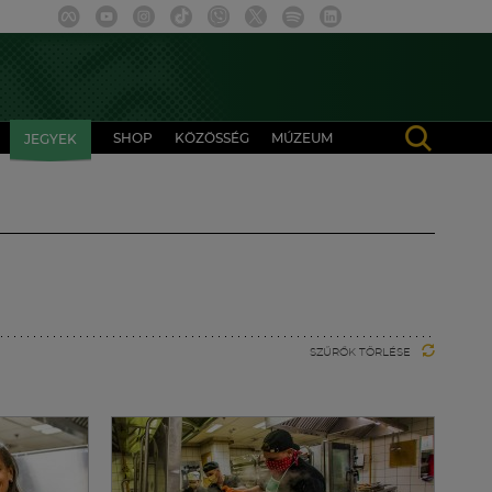
SHOP
KÖZÖSSÉG
MÚZEUM
JEGYEK
SZŰRŐK TÖRLÉSE