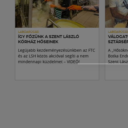
LABDARÚGÁS
LABDARÚGÁ
ÍGY FŐZÜNK A SZENT LÁSZLÓ
VÁLOGAT
KÓRHÁZ HŐSEINEK
SZTÁRSÉ
Legújabb kezdeményezésünkben az FTC
A „Hősökne
és az LSH közös akcióval segíti a nem
Botka Endr
mindennapi küzdelmet – VIDEÓ!
Szent Lász