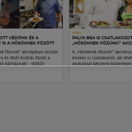
S
HÍREK
OTT VÉDŐNK ÉS A
PALYA BEA IS CSATLAKOZOT
F IS A HŐSÖKNEK FŐZÖTT
„HŐSÖKNEK FŐZÜNK!” AKC
k főzünk!” akciójában ezúttal
A „Hősöknek főzünk!” akcióhoz
e és Wolf András főzött a
énekes is csatlakozott, aki Wol
ló Kórháznak! – VIDEÓ!
Andrással készített különleges 