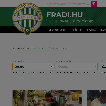
FRADI.HU
az FTC hivatalos honlapja
FM YOUTUBE +
HÍREK
LABDARÚGÁ
FŐOLDAL
»
TAG: SZENT LÁSZLÓ KÓRHÁZ
SPORTÁG
SZAKOSZTÁLY
DÁT
Összes
Összes
Ös