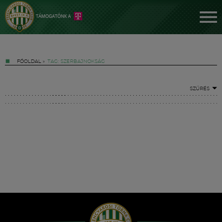
FŐOLDAL
»
TAG: SZERBAJNOKSÁG
SZŰRÉS
Jegyek
FM YouTube +
Hírek