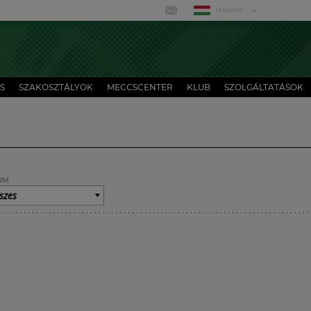
MAGYAR
S
SZAKOSZTÁLYOK
MECCSCENTER
KLUB
SZOLGÁLTATÁSOK
UM
szes