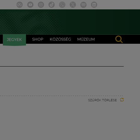
SHOP
KÖZÖSSÉG
MÚZEUM
JEGYEK
SZŰRŐK TÖRLÉSE