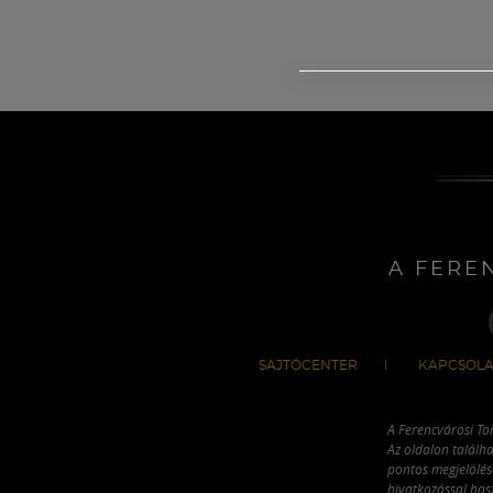
A FERE
SAJTÓCENTER
KAPCSOLA
A Ferencvárosi To
Az oldalon találha
pontos megjelölésé
hivatkozással has