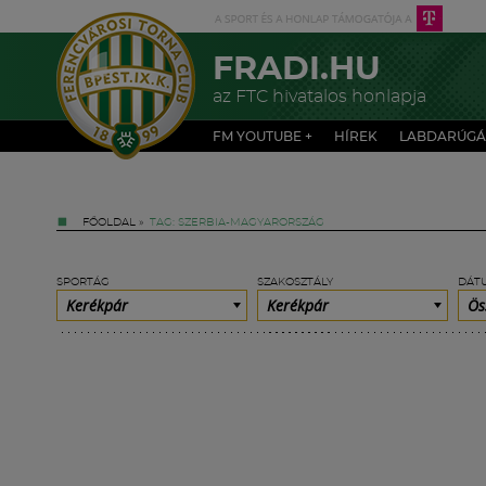
FRADI.HU
az FTC hivatalos honlapja
FM YOUTUBE +
HÍREK
LABDARÚGÁ
FŐOLDAL
»
TAG: SZERBIA-MAGYARORSZÁG
SPORTÁG
SZAKOSZTÁLY
DÁT
Kerékpár
Kerékpár
Ös