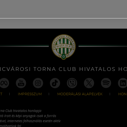
NCVÁROSI TORNA CLUB HIVATALOS H
T
IMPRESSZUM
MODERÁLÁSI ALAPELVEK
HON
rna Club hivatalos honlapja
tó írott és képi anyagok csak a forrás
vel, internetes felhasználás esetén aktív
ználhatóak fel.