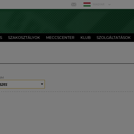
MAGYAR
S
SZAKOSZTÁLYOK
MECCSCENTER
KLUB
SZOLGÁLTATÁSOK
UM
szes