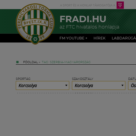
FRADI.HU
az FTC hivatalos honlapja
FM YOUTUBE +
HÍREK
LABDARÚGÁ
FŐOLDAL
»
TAG: SZERBIA-MAGYARORSZÁG
SPORTÁG
SZAKOSZTÁLY
DÁT
Korcsolya
Korcsolya
Ös