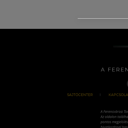
A FERE
SAJTÓCENTER
KAPCSOLA
A Ferencvárosi To
Az oldalon találha
pontos megjelölésé
hivatkozással has