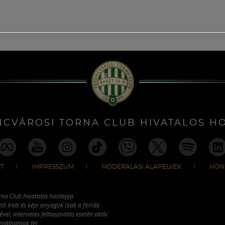
NCVÁROSI TORNA CLUB HIVATALOS H
T
IMPRESSZUM
MODERÁLÁSI ALAPELVEK
HON
rna Club hivatalos honlapja
tó írott és képi anyagok csak a forrás
vel, internetes felhasználás esetén aktív
ználhatóak fel.