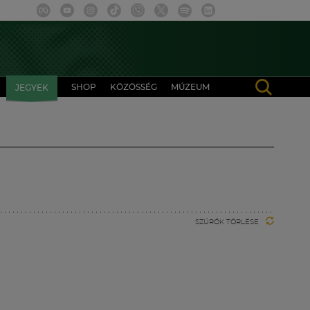
SHOP
KÖZÖSSÉG
MÚZEUM
JEGYEK
SZŰRŐK TÖRLÉSE