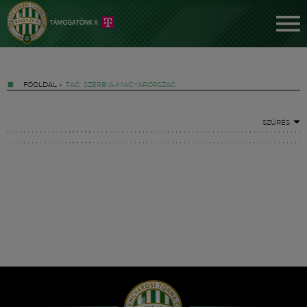
FŐOLDAL
»
TAG: SZERBIA-MAGYARORSZÁG
SZŰRÉS
Jegyek
FM YouTube +
Hírek