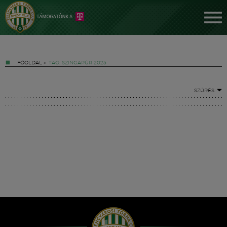
FŐOLDAL
»
TAG: SZINGAPÚR 2025
SZŰRÉS
Jegyek
FM YouTube +
Hírek