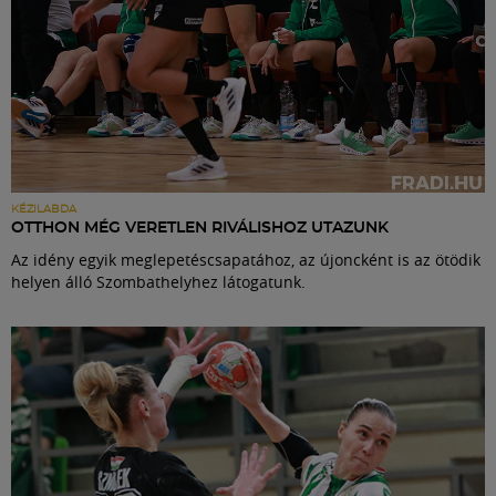
KÉZILABDA
OTTHON MÉG VERETLEN RIVÁLISHOZ UTAZUNK
Az idény egyik meglepetéscsapatához, az újoncként is az ötödik
helyen álló Szombathelyhez látogatunk.