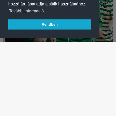
hozzájárulását adja a sütik használatához.
További információ.
Rendben
KÉZILABDA
AZ IDÉNYZÁRÓ UTÁN A PÁLYÁRA ENGEDJÜK A
SZURKOLÓKAT
Női kézilabdacsapatunk vasárnap este a Szombathelyi KKA
ellen zárja a 2025/2026-os évadot.