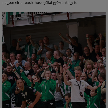
nagyon elrontottuk, húsz góllal győztünk így is.