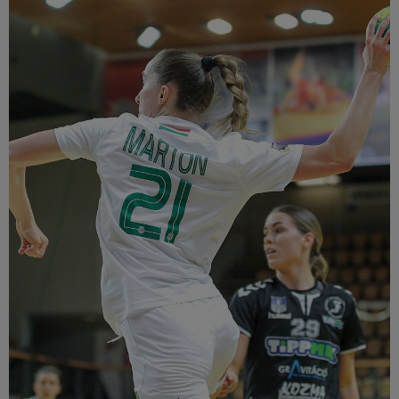
Múzeum
English