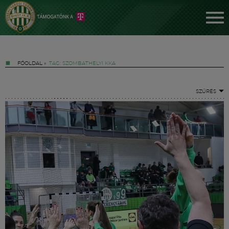
FŐOLDAL
»
TAG: SZOMBATHELYI KKA
SZŰRÉS
Jegyek
FM YouTube +
Hírek