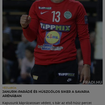
KÉZILABDA
JANURIK-PARÁDÉ ÉS HÚSZGÓLOS SIKER A SAVARIA
ARÉNÁBAN
Kapusunk káprázatosan védett, s bár az első húsz percet