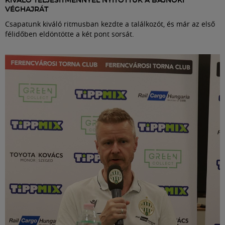
KIVÁLÓ TELJESÍTMÉNNYEL NYITOTTUK A BAJNOKI
VÉGHAJRÁT
Csapatunk kiváló ritmusban kezdte a találkozót, és már az első
félidőben eldöntötte a két pont sorsát.