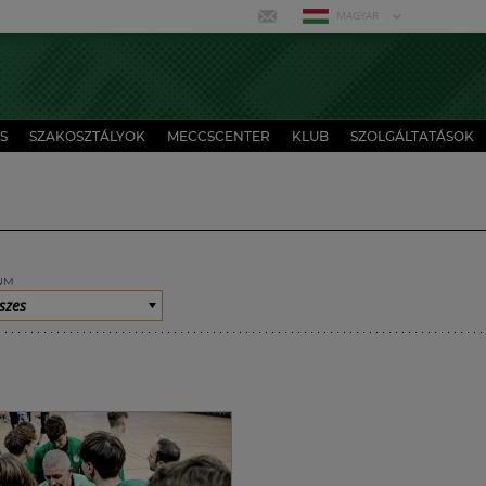
MAGYAR
S
SZAKOSZTÁLYOK
MECCSCENTER
KLUB
SZOLGÁLTATÁSOK
UM
szes