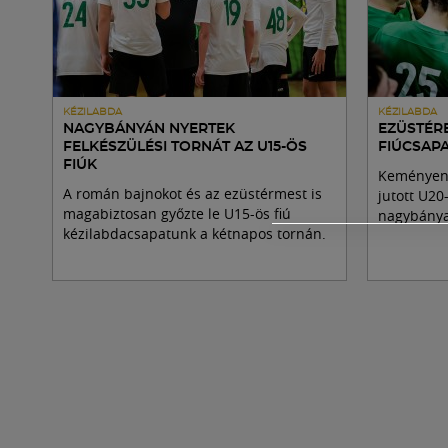
KÉZILABDA
KÉZILABDA
NAGYBÁNYÁN NYERTEK
EZÜSTÉR
FELKÉSZÜLÉSI TORNÁT AZ U15-ÖS
FIÚCSAP
FIÚK
Keményen 
A román bajnokot és az ezüstérmest is
jutott U20
magabiztosan győzte le U15-ös fiú
nagybányai
kézilabdacsapatunk a kétnapos tornán.