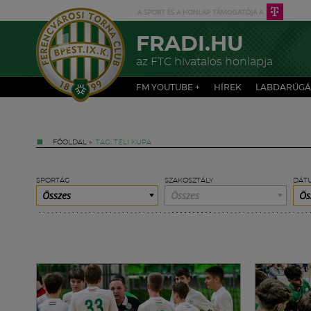
FRADI.HU
az FTC hivatalos honlapja
FM YOUTUBE +
HÍREK
LABDARÚGÁ
FŐOLDAL
»
TAG: TÉLI KUPA
SPORTÁG
SZAKOSZTÁLY
DÁT
Összes
Összes
Ös