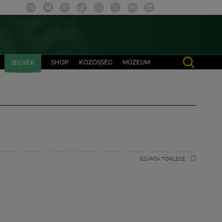
SHOP
KÖZÖSSÉG
MÚZEUM
JEGYEK
SZŰRŐK TÖRLÉSE