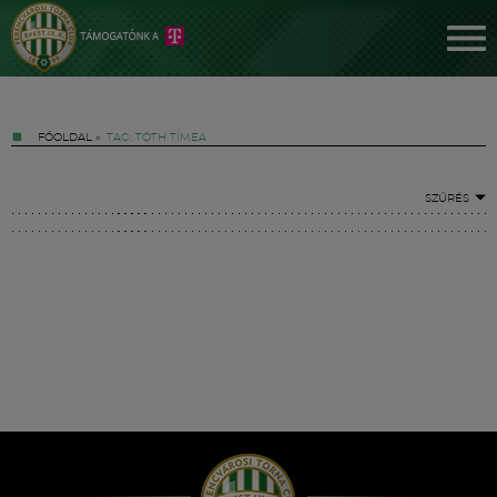
FŐOLDAL
»
TAG: TÓTH TÍMEA
SZŰRÉS
Jegyek
FM YouTube +
Hírek