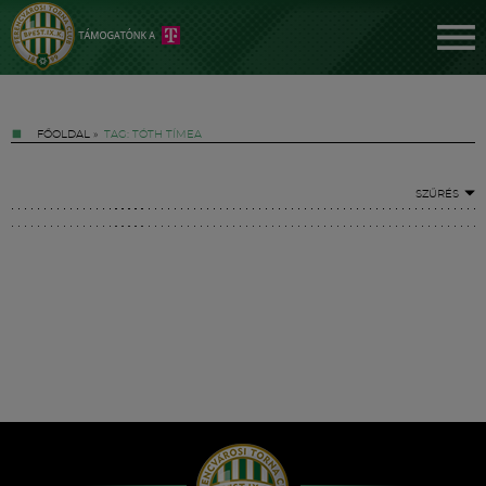
FŐOLDAL
»
TAG: TÓTH TÍMEA
SZŰRÉS
Jegyek
FM YouTube +
Hírek