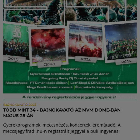
Labdarúgás
Szakosztályok
Meccscenter
Klub
Szolgáltatások
Shop
BAJNOKAVATÓ 2023
TÖBB MINT 34 - BAJNOKAVATÓ AZ MVM DOME-BAN
MÁJUS 28-ÁN
Közösség
Gyerekprogramok, meccsnézés, koncertek, éremátadó. A
meccsjegy.fradi.hu-n regisztrált jeggyel a buli ingyenes!