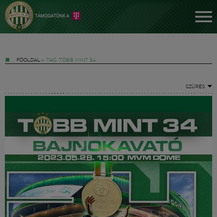
FŐOLDAL
»
TAG: TÖBB MINT 34
SZŰRÉS
Jegyek
FM YouTube +
Hírek