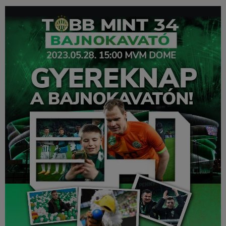
Múzeum
English