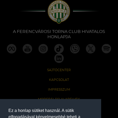
A FERENCVÁROSI TORNA CLUB HIVATALOS
HONLAPJA
SAJTÓCENTER
KAPCSOLAT
IMPRESSZUM
MODERÁLÁSI ALAPELVEK
HONLAP ADATKEZELÉSI TÁJÉKOZTATÓ
Ez a honlap sütiket használ. A sütik
elfogadásával kényelmesebbé teheti a