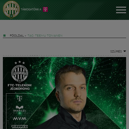
FŐOLDAL
»
TAG: TEEMU TOIVANEN
SZŰRÉS
Jegyek
FM YouTube +
Hírek