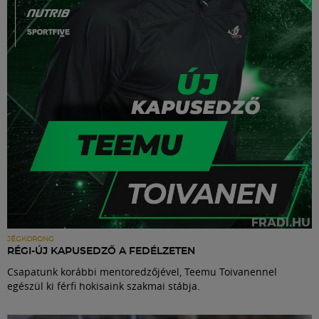
Labdarúgás
Szakosztályok
Meccscenter
Klub
Szolgáltatások
Shop
JÉGKORONG
RÉGI-ÚJ KAPUSEDZŐ A FEDÉLZETEN
Csapatunk korábbi mentoredzőjével, Teemu Toivanennel
Közösség
egészül ki férfi hokisaink szakmai stábja.