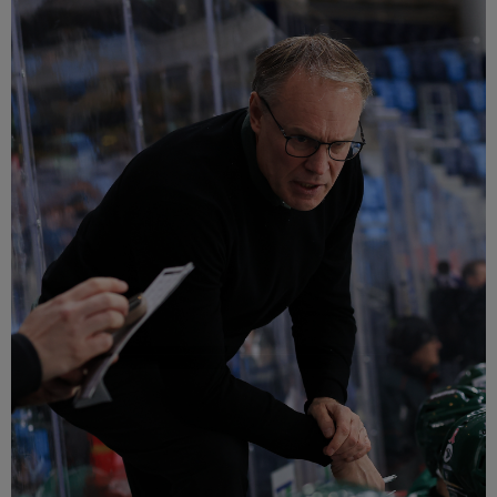
Múzeum
English