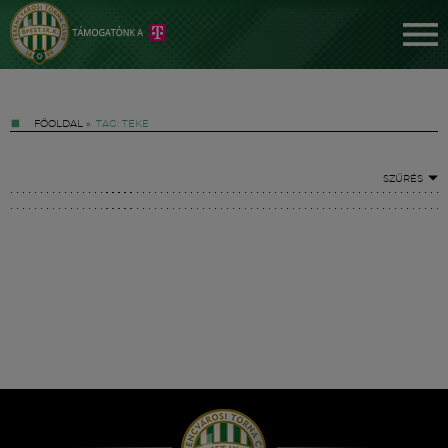
FŐOLDAL
»
TAG: TEKE
SZŰRÉS
Jegyek
FM YouTube +
Hírek