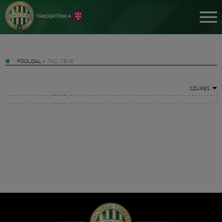
FŐOLDAL
»
TAG: TEKE
SZŰRÉS
Jegyek
FM YouTube +
Hírek