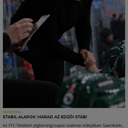
JÉGKORONG
STABIL ALAPOK: MARAD AZ EDZŐI STÁB!
Az FTC-Telekom jégkorongcsapat szakmai stábjában Saarikoski,