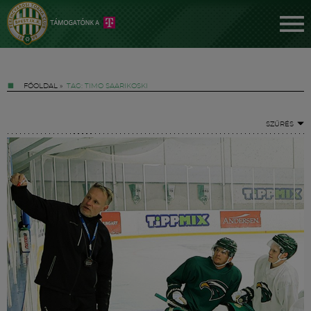
FŐOLDAL
»
TAG: TIMO SAARIKOSKI
SZŰRÉS
Jegyek
FM YouTube +
Hírek