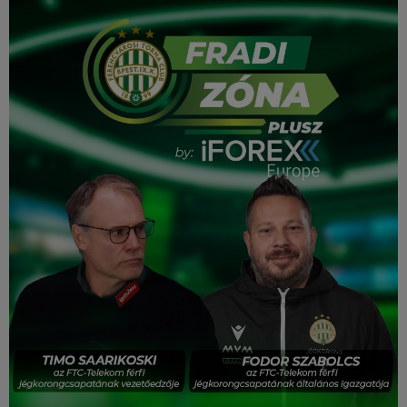
Múzeum
English