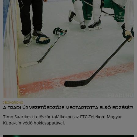
Labdarúgás
Szakosztályok
Meccscenter
Klub
Szolgáltatások
Shop
JÉGKORONG
A FRADI ÚJ VEZETŐEDZŐJE MEGTARTOTTA ELSŐ EDZÉSÉT!
Timo Saarikoski először találkozott az FTC-Telekom Magyar
Közösség
Kupa-címvédő hokicsapatával.