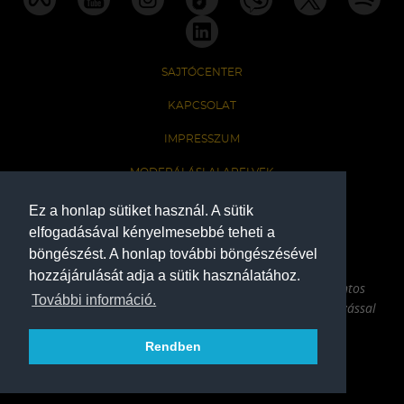
SAJTÓCENTER
KAPCSOLAT
IMPRESSZUM
MODERÁLÁSI ALAPELVEK
HONLAP ADATKEZELÉSI TÁJÉKOZTATÓ
Ez a honlap sütiket használ. A sütik
elfogadásával kényelmesebbé teheti a
böngészést. A honlap további böngészésével
A Ferencvárosi Torna Club hivatalos honlapja
hozzájárulását adja a sütik használatához.
Az oldalon található írott és képi anyagok csak a forrás pontos
További információ.
megjelölésével, internetes felhasználás esetén aktív hivatkozással
használhatóak fel.
Rendben
COPYRIGHT 2026