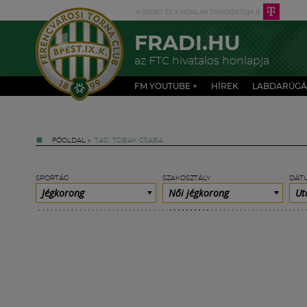
FRADI.HU
az FTC hivatalos honlapja
FM YOUTUBE +
HÍREK
LABDARÚGÁ
FŐOLDAL
»
TAG: TOBAK CSABA
SPORTÁG
SZAKOSZTÁLY
DÁT
Jégkorong
Női jégkorong
Ut