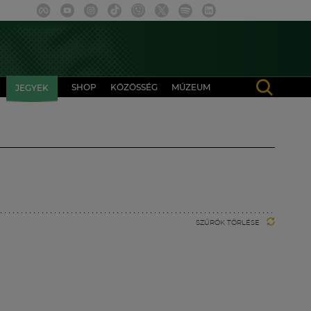
SHOP
KÖZÖSSÉG
MÚZEUM
JEGYEK
SZŰRŐK TÖRLÉSE