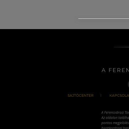
A FERE
SAJTÓCENTER
KAPCSOLA
A Ferencvárosi To
Az oldalon találha
pontos megjelölésé
hivatkozással has