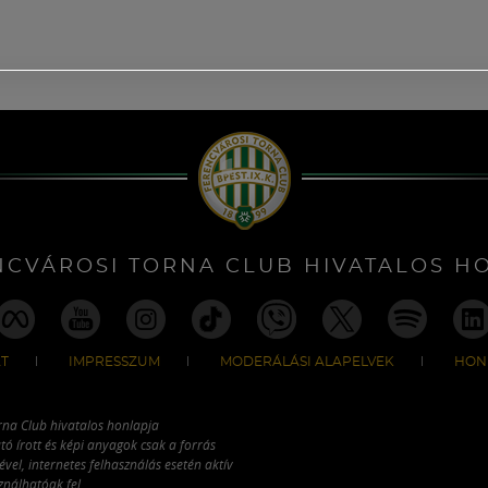
NCVÁROSI TORNA CLUB HIVATALOS H
T
IMPRESSZUM
MODERÁLÁSI ALAPELVEK
HON
rna Club hivatalos honlapja
tó írott és képi anyagok csak a forrás
vel, internetes felhasználás esetén aktív
ználhatóak fel.