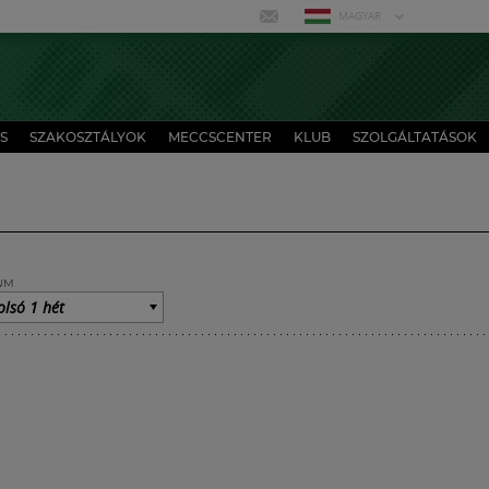
MAGYAR
S
SZAKOSZTÁLYOK
MECCSCENTER
KLUB
SZOLGÁLTATÁSOK
UM
olsó 1 hét