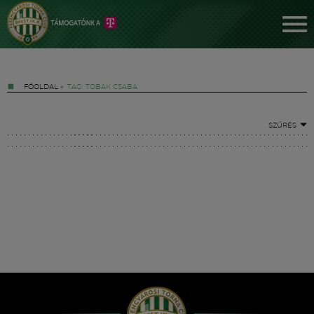
FŐOLDAL
»
TAG: TOBAK CSABA
SZŰRÉS
Jegyek
FM YouTube +
Hírek