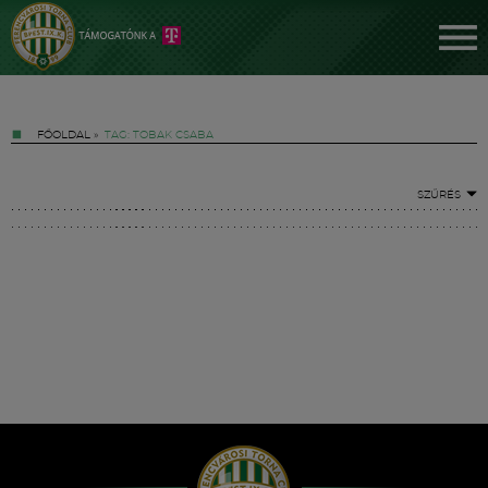
FŐOLDAL
»
TAG: TOBAK CSABA
SZŰRÉS
Jegyek
FM YouTube +
Hírek