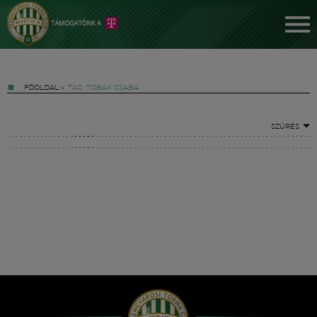
FŐOLDAL
»
TAG: TOBAK CSABA
SZŰRÉS
Jegyek
FM YouTube +
Hírek