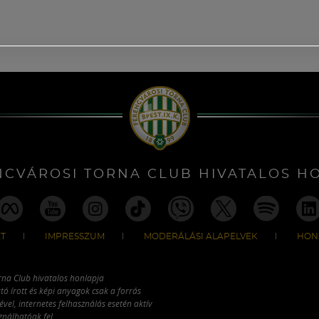
NCVÁROSI TORNA CLUB HIVATALOS H
T
IMPRESSZUM
MODERÁLÁSI ALAPELVEK
HON
rna Club hivatalos honlapja
tó írott és képi anyagok csak a forrás
vel, internetes felhasználás esetén aktív
ználhatóak fel.