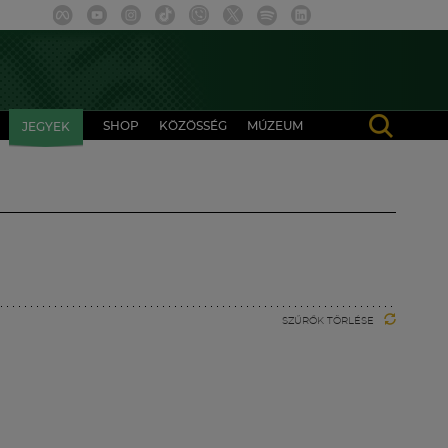
SHOP
KÖZÖSSÉG
MÚZEUM
JEGYEK
SZŰRŐK TÖRLÉSE