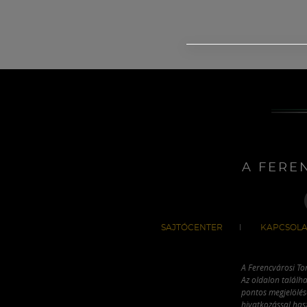
A FERE
SAJTÓCENTER
KAPCSOLA
A Ferencvárosi To
Az oldalon találha
pontos megjelölésé
hivatkozással has