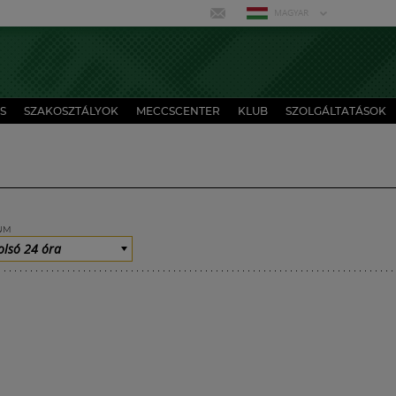
MAGYAR
S
SZAKOSZTÁLYOK
MECCSCENTER
KLUB
SZOLGÁLTATÁSOK
UM
olsó 24 óra