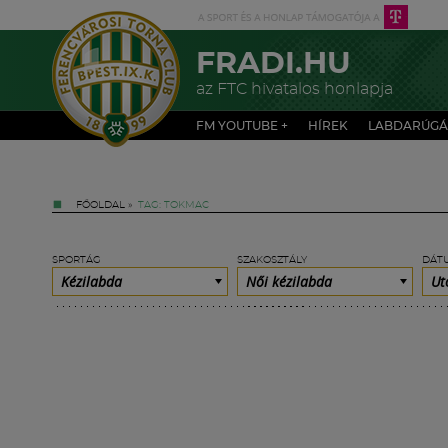
FRADI.HU
az FTC hivatalos honlapja
FM YOUTUBE +
HÍREK
LABDARÚGÁ
FŐOLDAL
»
TAG: TOKMAC
SPORTÁG
SZAKOSZTÁLY
DÁT
Kézilabda
Női kézilabda
Ut