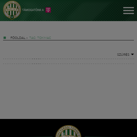
FŐOLDAL
»
TAG: TOKMAC
SZŰRÉS
Jegyek
FM YouTube +
Hírek