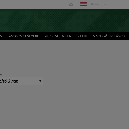
MAGYAR
S
SZAKOSZTÁLYOK
MECCSCENTER
KLUB
SZOLGÁLTATÁSOK
UM
olsó 3 nap