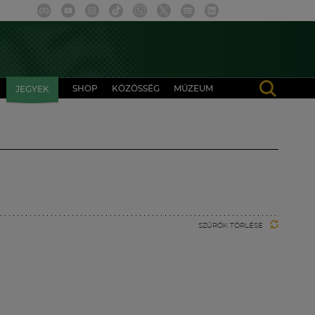
SHOP
KÖZÖSSÉG
MÚZEUM
JEGYEK
SZŰRŐK TÖRLÉSE