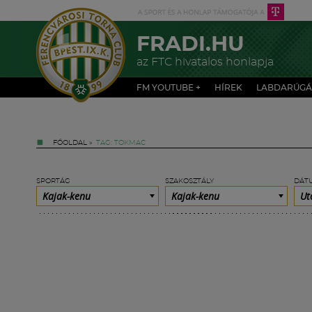
FRADI.HU
az FTC hivatalos honlapja
FM YOUTUBE +
HÍREK
LABDARÚGÁ
FŐOLDAL
»
TAG: TOKMAC
SPORTÁG
SZAKOSZTÁLY
DÁT
Kajak-kenu
Kajak-kenu
Ut