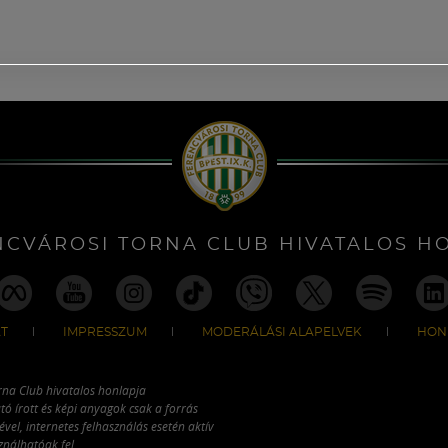
NCVÁROSI TORNA CLUB HIVATALOS H
T
IMPRESSZUM
MODERÁLÁSI ALAPELVEK
HON
rna Club hivatalos honlapja
tó írott és képi anyagok csak a forrás
vel, internetes felhasználás esetén aktív
ználhatóak fel.