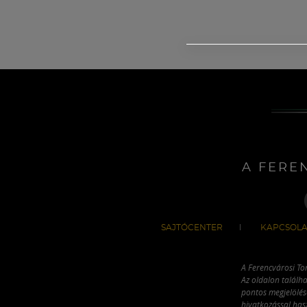
A FERE
SAJTÓCENTER
KAPCSOLA
A Ferencvárosi To
Az oldalon találha
pontos megjelölésé
hivatkozással has