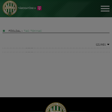
FŐOLDAL
»
TAG: TOKMAC
SZŰRÉS
Jegyek
FM YouTube +
Hírek